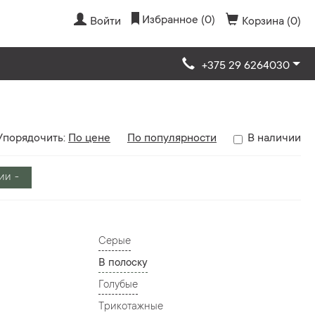
Избранное (0)
Войти
Корзина (0)
+375 29 6264030
Упорядочить:
По цене
По популярности
В наличии
ии
Серые
В полоску
Голубые
Трикотажные