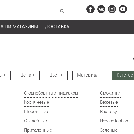
НАШИ МАГАЗИНЫ
ДОСТАВКА
р
Цена
Цвет
Материал
Категор
С однобортным пиджаком
Смокинги
Коричневые
Бежевые
Шерстяные
В клетку
Свадебные
New collection
Приталенные
Зеленые