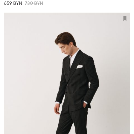
659 BYN
730 BYN