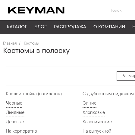
КАТАЛОГ
БЛОГ
РАСПРОДАЖА
О КОМПАНИИ
Главная
Костюмы
Костюмы в полоску
Разме
Костюм тройка (с жилетом)
С двубортным пиджаком
Черные
Синие
Льняные
Хлопковые
Деловые
Классические
На корпоратив
На выпускной