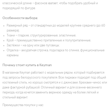
классической длине – фасонов хватает, чтобы подобрать удобный и
подходящий по фигуре.
Особенности выбора:
Размерный ряд – от стандартных до моделей крупнее среднего (до 60
размера);
Ткани – гладкие, структурированные, эластичные;
Крой – преимущественно приталенные и полуприталенные;
Застёжки – на одну или две пуговицы;
Отделка – аккуратная строчка, подкладка по спинке, функциональные
карманы.
Почему стоит купить в Keyman
В магазинах Keyman работают с модельным рядом, который подбирается
под запросы белорусского покупателя. Все пиджаки подходят под общий
костюмный стиль, но хорошо смотрятся и с джинсами, брюками-чинос или
даже фактурной рубашкой. Отличный вариант и для осенне-весеннего
периода, когда хочется заменить верхнюю одежду на более лёгкий и
стильный вариант.
Преимущества покупки у нас: