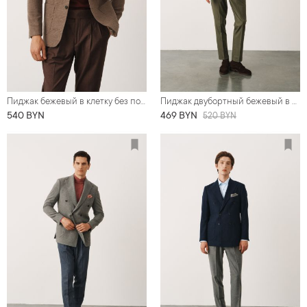
Пиджак бежевый в клетку без подкладки (half-lined)
Пиджак двубортный бежевый в полоску
540 BYN
469 BYN
520 BYN