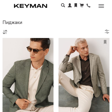
Раскр
меню
Пиджаки