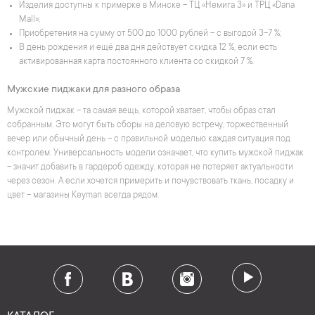
Изделия доступны к примерке в Минске – ТЦ «Немига 3» и ТРЦ «Dana
Mall»;
Приобретения на сумму от 500 до 1000 рублей – с выгодой 3–7 %;
В день рождения и ещё два дня действует скидка 12 %, если есть
активированная карта постоянного клиента со скидкой 7 %.
Мужские пиджаки для разного образа
Мужской пиджак – та самая вещь, которой хватает, чтобы образ стал
собранным. Это могут быть сборы на деловую встречу, торжественный
вечер или обычный день – с правильной моделью каждая ситуация под
контролем. Универсальность модели означает, что купить мужской пиджак
– значит добавить в гардероб одежду, которая не потеряет актуальности
через сезон. А если хочется примерить и почувствовать ткань, посадку и
цвет – магазины Keyman всегда рядом.