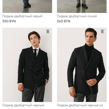
Пиджак двубортный серый
Пиджак двубортный синий
550 BYN
560 BYN
Пиджак двубортный черный
Пиджак двубортный черный из твида в елочку