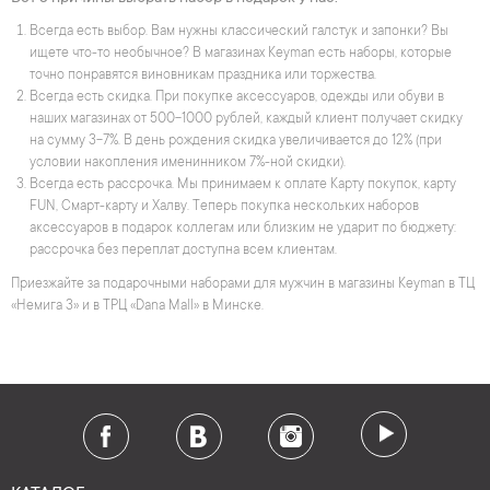
Всегда есть выбор. Вам нужны классический галстук и запонки? Вы
ищете что-то необычное? В магазинах Keyman есть наборы, которые
точно понравятся виновникам праздника или торжества.
Всегда есть скидка. При покупке аксессуаров, одежды или обуви в
наших магазинах от 500-1000 рублей, каждый клиент получает скидку
на сумму 3-7%. В день рождения скидка увеличивается до 12% (при
условии накопления именинником 7%-ной скидки).
Всегда есть рассрочка. Мы принимаем к оплате Карту покупок, карту
FUN, Смарт-карту и Халву. Теперь покупка нескольких наборов
аксессуаров в подарок коллегам или близким не ударит по бюджету:
рассрочка без переплат доступна всем клиентам.
Приезжайте за подарочными наборами для мужчин в магазины Keyman в ТЦ
«Немига 3» и в ТРЦ «Dana Mall» в Минске.