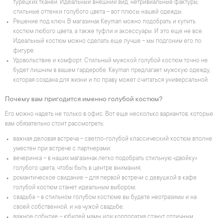
турецких тканей. Идеальный внешний вид, нетривиальные фактуры,
стильные оттенки голубого цвета – вот плюсы нашей одежды.
Решение под ключ. В магазинах Keyman можно подобрать и купить
костюм любого цвета, а также туфли и аксессуары. И это еще не все.
Идеальный костюм можно сделать еще лучше – мы подгоним его по
фигуре.
Удовольствие и комфорт. Стильный мужской голубой костюм точно не
будет лишним в вашем гардеробе. Keyman предлагает мужскую одежду,
которая создана для жизни и по праву может считаться универсальной.
Почему вам пригодится именно голубой костюм?
Его можно надеть не только в офис. Вот еще несколько вариантов, которые
вам обязательно стоит рассмотреть:
важная деловая встреча – светло-голубой классический костюм вполне
уместен при встрече с партнерами;
вечеринка – в наших магазинах легко подобрать стильную «двойку»
голубого цвета, чтобы быть в центре внимания;
романтическое свидание – для первой встречи с девушкой в кафе
голубой костюм станет идеальным выбором;
свадьба – в стильном голубом костюме вы будете неотразимы и на
своей собственной, и на чужой свадьбе;
важное событие – юбилей мамы или корпоратив станут отличным