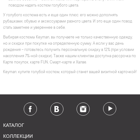
поводом надеть костюм голубого цвета.
У голубого костюма есть и еще один плюс: его можно дополнять
рубашками, обувью и аксессуарами разного цвета. И это еще один повод
стать заметнее и увереннее в себе.
Выбирая костюмы Keyman, вы получаете не только качественную одежду,
но и скидки при покупке на определенную сумму. А если у вас день
рождения – готовьтесь получить персональную скидку в 12% (при условии
накопления 7%-ной скидки). Также нашим клиентам доступна рассрочка по
Карте покупок, карте FUN, Смарт-карте и Халве.
Keyman: купите голубой костюм, который станет вашей визитной карточкой!
КАТАЛОГ
КОЛЛЕКЦИИ