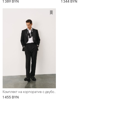
1 389 BYN
1 344 BYN
Комплект на корпоратив с двубортным оверсайз смокингом черного цвета (костюм, рубашка, обувь, бабочка)
1 455 BYN