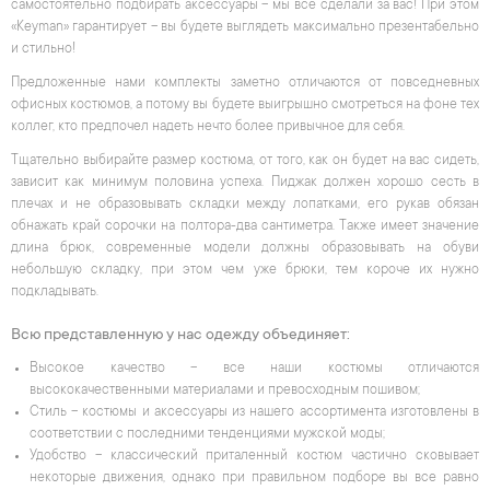
самостоятельно подбирать аксессуары – мы все сделали за вас! При этом
«Keyman» гарантирует – вы будете выглядеть максимально презентабельно
и стильно!
Предложенные нами комплекты заметно отличаются от повседневных
офисных костюмов, а потому вы будете выигрышно смотреться на фоне тех
коллег, кто предпочел надеть нечто более привычное для себя.
Тщательно выбирайте размер костюма, от того, как он будет на вас сидеть,
зависит как минимум половина успеха. Пиджак должен хорошо сесть в
плечах и не образовывать складки между лопатками, его рукав обязан
обнажать край сорочки на полтора-два сантиметра. Также имеет значение
длина брюк, современные модели должны образовывать на обуви
небольшую складку, при этом чем уже брюки, тем короче их нужно
подкладывать.
Всю представленную у нас одежду объединяет:
Высокое качество – все наши костюмы отличаются
высококачественными материалами и превосходным пошивом;
Стиль – костюмы и аксессуары из нашего ассортимента изготовлены в
соответствии с последними тенденциями мужской моды;
Удобство – классический приталенный костюм частично сковывает
некоторые движения, однако при правильном подборе вы все равно