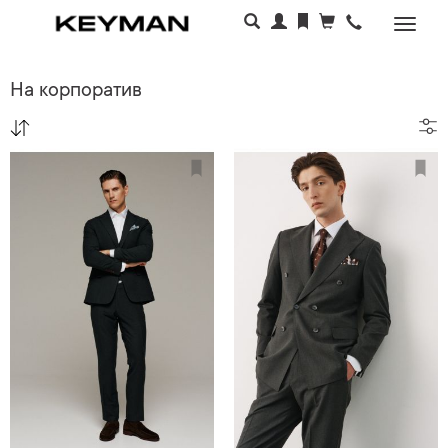
Раскр
меню
На корпоратив