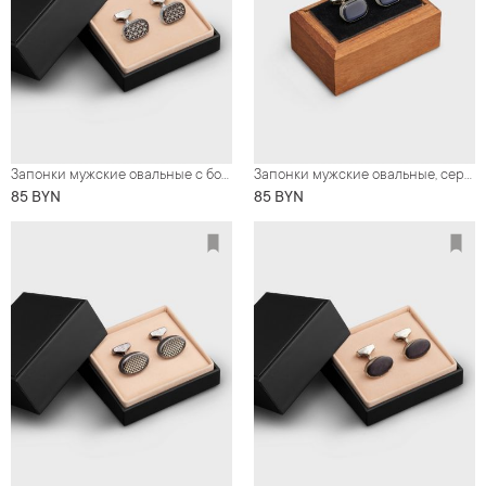
Запонки мужские овальные с бордово-серебристым узором
Запонки мужские овальные, серебристый металл с синим "камнем"
85 BYN
85 BYN