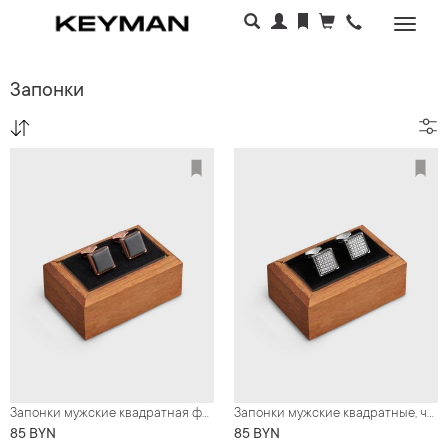
Раскр
меню
Запонки
Запонки мужские квадратная форма, металл золотого цвета с черным
Запонки мужские квадратные, черно-серебристый узор
85 BYN
85 BYN