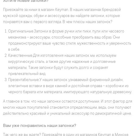
Хотите новые запонки?
Приезжайте за ними в магазин Keyman. В наших магазинах брендовой
мужской одежды, обуви и аксессуаров вы найдете запонки, которые
понравятся вам с первого взгляда. В чем плюсы наших запонок?
Оригинальные.Запонки в форме ручки или пики, пули или часового
механизма – аксессуары, способные преобразить ваш образ. Они
продемонстрируют ваше чувство стиля, мужественность и уверенность
в себе.
Качественные.Для изготовления наших запонок мы используем
хирургическую сталь, а также другие надежные и долговечные
материалы. Такие запонки будут служить долго и сохранят
привлекательный вид.
Презентабельные.У наших запонок узнаваемый фирменный дизайн,
элегантные вставки в виде камней и достойная оправа – коробочки из
черного бархата или материала, имитирующего натуральную древесину.
А главное в том, что наши запонки остаются доступными. И этот фактор для
многих наших покупателей становится определяющим, ведь, они получают
действительно красивый и уникальный аксессуар по демократичной цене.
Вам уже понравились наши запонки?
Так чего же вы ждете? Приезжайте в один из магазинов Keyman в Минске,