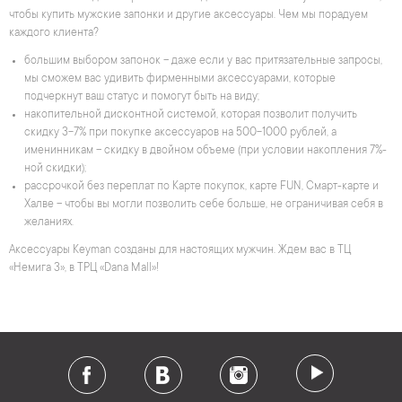
чтобы купить мужские запонки и другие аксессуары. Чем мы порадуем
каждого клиента?
большим выбором запонок – даже если у вас притязательные запросы,
мы сможем вас удивить фирменными аксессуарами, которые
подчеркнут ваш статус и помогут быть на виду;
накопительной дисконтной системой, которая позволит получить
скидку 3-7% при покупке аксессуаров на 500-1000 рублей, а
именинникам – скидку в двойном объеме (при условии накопления 7%-
ной скидки);
рассрочкой без переплат по Карте покупок, карте FUN, Смарт-карте и
Халве – чтобы вы могли позволить себе больше, не ограничивая себя в
желаниях.
Аксессуары Keyman созданы для настоящих мужчин. Ждем вас в ТЦ
«Немига 3», в ТРЦ «Dana Mall»!