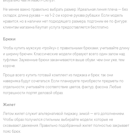
визуально «вытягивают» силуэт.
Не менее важно правильно выбрать размер. Идеальная линия плеча — без
складок, длина рукава — на 1-2 см короче рукава рубашки. Если модель
нравится, но в наличии нет подходящего размера, подгоним ее по фигуре:
клиентам магазина Keyman услуга предоставляется бесплатно.
Брюки
Чтобы купить мужскую «тройку» с правильными брюками, учитывайте длину
и ширину брючин. Классические модели образуют всего один залом над
туфлями. Зауженные брюки заканчиваются выше обуви: чем они уже, тем
короче.
Проще всего купить готовый комплект из пиджака и брюк: так они
наверняка будут сочетаться. Если планируете приобрести предметы по
отдельности, учитывайте соответствие цветов, фактур, фасона. Любые
погрешности портят деловой образ.
Жилет
Летом жилет служит альтернативой пиджаку, зимой — его дополнением.
Чтобы образ получился стильным, выбирайте модели, которые не
сковывают движения. Правильно подобранный жилет полностью закрывает
пояс брюк.