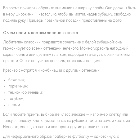
Во время примерки обратите внимание на ширину пройм. Они должны быть
в меру широкими — настолько, чтобы вы могли, надев рубашку, свободно
поднять руку. Примеры правильной посадки представлены на фото.
С чем носить костюм зеленого цвета
Любителям классики понравится сочетание с белой рубашкой: она
гармонирует со всеми оттенками зеленого. Можно украсить нагрудный
карман белым или цветным платком, подобрать галстук с оригинальным
принтом. Образ получится деловым, но запоминающимся.
Красиво смотрятся и комбинации с другими оттенками:
бежевым;
горчичным;
темно-коричневым;
голубым;
серым.
Если любите принты, выбирайте классические — например, клетку или
тонкую полоску. Клетка уместна как на рубашке, так и на самом костюме.
Неплохо, если цвет клетки повторяют другие детали образа.
Для неформального образа подберите футболку — однотонную, с