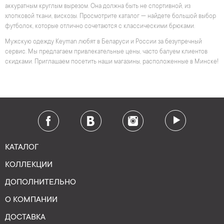
аккуратным круглым вырезом. Она должна быть не спортивной, из
хлопковой ткани, вискозы. Просмотрите каталог — найдете большой выбор
футболок, которые отлично сочетаются с классическими брюками.
Мужскую одежду Keyman любят в Беларуси и России за безупречный
сервис. Мы предлагаем привлекательные цены, часто балуем клиентов
скидками. Приглашаем посетить наши магазины, расположенные в Минске!
КАТАЛОГ
КОЛЛЕКЦИИ
ДОПОЛНИТЕЛЬНО
О КОМПАНИИ
ДОСТАВКА