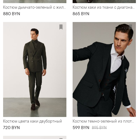
Костюм дымчато-зеленый с жилетом
Костюм хаки из ткани с диагональной фактурой
880 BYN
865 BYN
Костюм цвета хаки двубортный
Костюм темно-зеленый из плотной шерстяной ткани
720 BYN
599 BYN
895 BYN