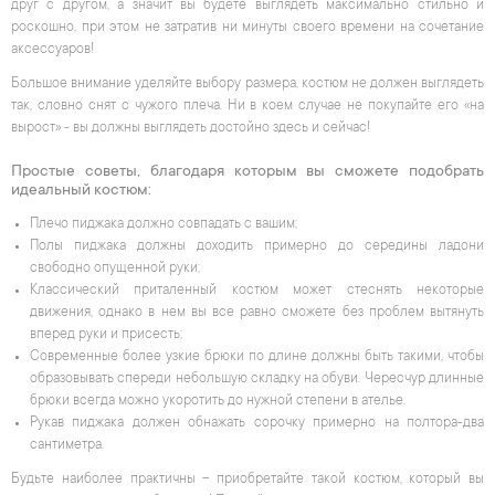
друг с другом, а значит вы будете выглядеть максимально стильно и
роскошно, при этом не затратив ни минуты своего времени на сочетание
аксессуаров!
Большое внимание уделяйте выбору размера, костюм не должен выглядеть
так, словно снят с чужого плеча. Ни в коем случае не покупайте его «на
вырост» - вы должны выглядеть достойно здесь и сейчас!
Простые советы, благодаря которым вы сможете подобрать
идеальный костюм:
Плечо пиджака должно совпадать с вашим;
Полы пиджака должны доходить примерно до середины ладони
свободно опущенной руки;
Классический приталенный костюм может стеснять некоторые
движения, однако в нем вы все равно сможете без проблем вытянуть
вперед руки и присесть;
Современные более узкие брюки по длине должны быть такими, чтобы
образовывать спереди небольшую складку на обуви. Чересчур длинные
брюки всегда можно укоротить до нужной степени в ателье.
Рукав пиджака должен обнажать сорочку примерно на полтора-два
сантиметра.
Будьте наиболее практичны – приобретайте такой костюм, который вы