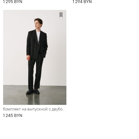
1 295 BYN
1 294 BYN
Комплект на выпускной с двубортным оверсайз костюмом черного цвета (костюм, туфли, футболка)
1 245 BYN