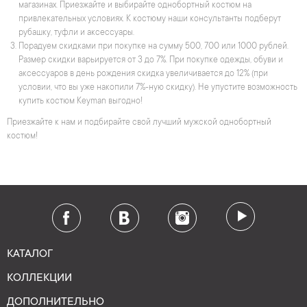
магазинах. Приезжайте и выбирайте однобортный костюм на
привлекательных условиях. К костюму наши консультанты подберут
рубашку, туфли и аксессуары.
Порадуем скидками при покупке на сумму 500, 700 или 1000 рублей.
Размер скидки варьируется от 3 до 7%. При покупке одежды, обуви и
аксессуаров в день рождения скидка увеличивается до 12% (при
условии, что вы уже накопили 7%-ную скидку). Не упустите возможность
купить костюм Keyman выгодно!
Приезжайте к нам и подбирайте свой лучший мужской однобортный
костюм!
КАТАЛОГ
КОЛЛЕКЦИИ
ДОПОЛНИТЕЛЬНО