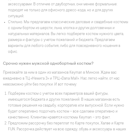
аксессуарами. В отличие от двубортных, они менее формальные:
подходят не только для офисного дресс-кода, но и для других
ситуаций.
Стильно. Мы предлагаем классические деловые и свадебные костюмы
с одним бортом из шерсти, льна, хлопка и других долговечных и
натуральных материалов. Вы легко подберете костюм нужного цвета,
размера и фактуры с учетом пожеланий и бюджета. Предлагаем
варианты для любого события, либо для повседневного ношения в
офис.
Срочно нужен мужской однобортный костюм?
Приезжайте за ним в один из магазинов Keyman в Минске. Ждем вас
ежедневно в ТЦ «Немига 3» и ТРЦ «Dana Mall». Нас легко найти, от нас
невозможно уйти без покупки. И вот почему:
Подберем костюм с учетом всех параметров вашей фигуры,
имеющегося бюджета и других пожеланий. В наших магазинах есть
готовые решения на свадьбу, корпоратив или выпускной. Если нужно
будет оперативно подогнать костюм – все сделаем оперативно и
качественно. Клиентам нравятся костюмы Keyman – это факт.
Предложим рассрочку без переплат по Карте покупок, Халве и Карте
FUN. Рассрочка действует на всю одежду, обувь и аксессуары в наших