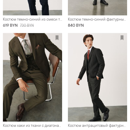
Костюм темно-синий из смеси тенсела, хлопка и льна
Костюм темно-синий фактурный из деликатной шерсти
619 BYN
840 BYN
730 BYN
Костюм хаки из ткани с диагональной фактурой
Костюм антрацитовый фактурный с жилетом