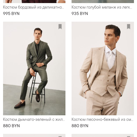
Костюм бордовый из деликатной шерсти
Костюм голубой меланж из легкой ткани
995 BYN
935 BYN
Костюм дымчато-зеленый с жилетом
Костюм песочно-бежевый из смеси льна и хлопка
880 BYN
880 BYN