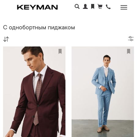
Раскр
меню
С однобортным пиджаком