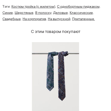
Тэги:
Костюм тройка (с жилетом),
С однобортным пиджаком,
Синие,
Шерстяные,
В полоску,
Деловые,
Классические,
Свадебные,
На корпоратив,
На выпускной,
Приталенные.
С этим товаром покупают