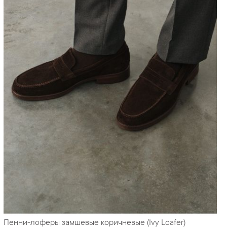
Пенни-лоферы замшевые коричневые (Ivy Loafer)