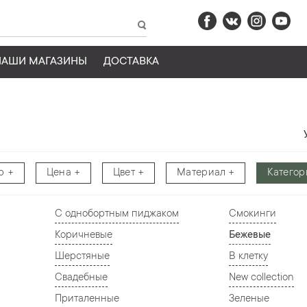
НАШИ МАГАЗИНЫ
ДОСТАВКА
р
Цена
Цвет
Материал
Категор
С однобортным пиджаком
Смокинги
Коричневые
Бежевые
Шерстяные
В клетку
Свадебные
New collection
Приталенные
Зеленые