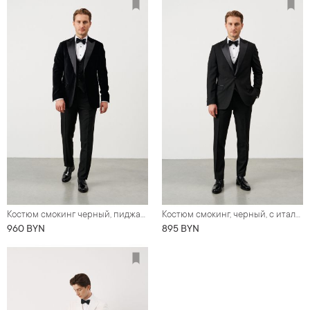
Костюм смокинг черный, пиджак из бархатной ткани, тройка
Костюм смокинг, черный, с итальянскими заостренными лацканами
960 BYN
895 BYN