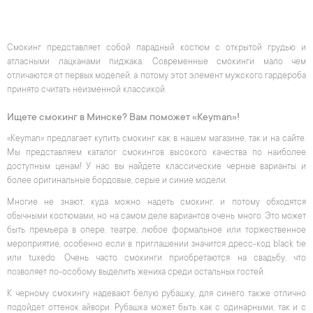
Смокинг представляет собой парадный костюм с открытой грудью и
атласными лацканами пиджака. Современные смокинги мало чем
отличаются от первых моделей, а потому этот элемент мужского гардероба
принято считать неизменной классикой.
Ищете смокинг в Минске? Вам поможет «Keyman»!
«Keyman» предлагает купить смокинг как в нашем магазине, так и на сайте.
Мы представляем каталог смокингов высокого качества по наиболее
доступным ценам! У нас вы найдете классические черные варианты и
более оригинальные бордовые, серые и синие модели.
Многие не знают, куда можно надеть смокинг, и потому обходятся
обычными костюмами, но на самом деле вариантов очень много. Это может
быть премьера в опере, театре, любое формальное или торжественное
мероприятие, особенно если в приглашении значится дресс-код black tie
или tuxedo. Очень часто смокинги приобретаются на свадьбу, что
позволяет по-особому выделить жениха среди остальных гостей.
К черному смокингу надевают белую рубашку, для синего также отлично
подойдет оттенок айвори. Рубашка может быть как с одинарными, так и с