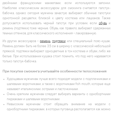
двойными французскими манжетами, если используются запонки.
Наиболее классическим аксессуаром для смокинга считается галстук-
бабочка, однако сегодня мужчины зачастую выбирают обычные галстуки
однотонной расцветки, близкой к цвету костюма или лацканов. Также
допускается использовать черный галстук при условии, если
обувь
и
ремень (подтяжки) тоже черные. Обувь, как правило, выбирают сдержанных
темных оттенков, для классического исполнения – лакированную.
Из других аксессуаров –
ремень
,
подтяжки
или специальный пояс-кушак.
Ремень должен быть не более 3,5 см в ширину с классической небольшой
пряжкой, подтяжки выбирают одноцветные в тон костюма и обуви, либо же
белые. При использовании кушака стоит помнить, что под него надевается
только галстук-бабочка.
При покупке смокинга учитывайте особенности телосложения
Худощавым мужчинам лучше всего подходят модели с подплечниками и
шалевыми воротниками, а также с воротниками fish mouth, которые еще
называют итальянскими, острыми и ласточкиными.
Очень крепким мужчинам следует выбирать варианты с однобортными
пиджаками и шалевыми воротниками.
Невысоким мужчинам стоит обращать внимание на модели с
однобортными пиджаками, в которых пуговица располагается как можно