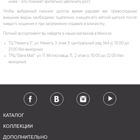
ниже – это поможет зрительно увеличить рост.
Чтобы выбранный смокинг долгое время радовал вас превосходным
внешним видом, необходимо тщательно очищать его мягкой щеткой после
каждого ношения и при загрязнении отдавать в химчистку.
Полный ассортимент вы найдете в наших магазинах в Минске:
ТЦ "Немига 3", ул. Немига, 3, этаж 3, центральный ряд, №4 (с 10.00 до
21.00 без выходных)
ТРЦ "Dana Mall", ул. П. Мстиславца, 11, 2 этаж (с 10.00 до 22.00 без
выходных).
КАТАЛОГ
КОЛЛЕКЦИИ
ДОПОЛНИТЕЛЬНО