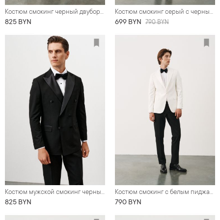
Костюм смокинг черный двубортный оверсайз
Костюм смокинг серый с черными итальянскими заостренными лацканами
825 BYN
699 BYN
790 BYN
Костюм мужской смокинг черный, двубортный
Костюм смокинг с белым пиджаком и черными брюками, заостренные пиковые лацканы
825 BYN
790 BYN