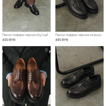
Пенни-лоферы черные (Ivy Loafer)
Пенни-лоферы черные на высокой гладкой подошве
430 BYN
445 BYN