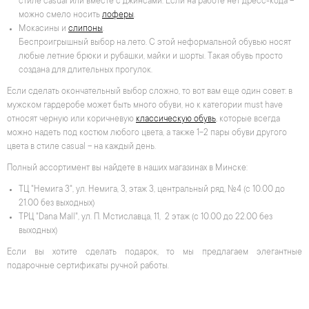
стиле casual или вместе с джинсами. Если на работе нет дресс-кода –
можно смело носить
лоферы
.
Мокасины и
слипоны
.
Беспроигрышный выбор на лето. С этой неформальной обувью носят
любые летние брюки и рубашки, майки и шорты. Такая обувь просто
создана для длительных прогулок.
Если сделать окончательный выбор сложно, то вот вам еще один совет: в
мужском гардеробе может быть много обуви, но к категории must have
относят черную или коричневую
классическую обувь
, которые всегда
можно надеть под костюм любого цвета, а также 1-2 пары обуви другого
цвета в стиле casual – на каждый день.
Полный ассортимент вы найдете в наших магазинах в Минске:
ТЦ "Немига 3", ул. Немига, 3, этаж 3, центральный ряд, №4 (с 10.00 до
21.00 без выходных)
ТРЦ "Dana Mall", ул. П. Мстиславца, 11, 2 этаж (с 10.00 до 22.00 без
выходных)
Если вы хотите сделать подарок, то мы предлагаем элегантные
подарочные сертификаты ручной работы.