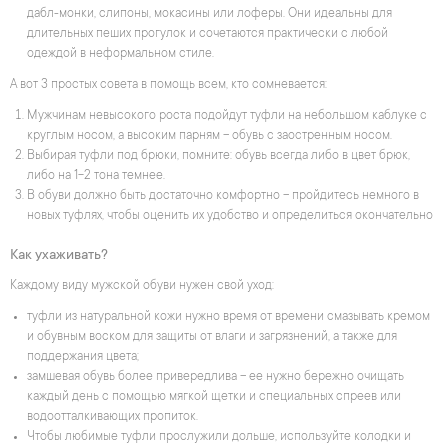
дабл-монки, слипоны, мокасины или лоферы. Они идеальны для
длительных пеших прогулок и сочетаются практически с любой
одеждой в неформальном стиле.
А вот 3 простых совета в помощь всем, кто сомневается:
Мужчинам невысокого роста подойдут туфли на небольшом каблуке с
круглым носом, а высоким парням – обувь с заостренным носом.
Выбирая туфли под брюки, помните: обувь всегда либо в цвет брюк,
либо на 1-2 тона темнее.
В обуви должно быть достаточно комфортно – пройдитесь немного в
новых туфлях, чтобы оценить их удобство и определиться окончательно
Как ухаживать?
Каждому виду мужской обуви нужен свой уход:
туфли из натуральной кожи нужно время от времени смазывать кремом
и обувным воском для защиты от влаги и загрязнений, а также для
поддержания цвета;
замшевая обувь более привередлива – ее нужно бережно очищать
каждый день с помощью мягкой щетки и специальных спреев или
водоотталкивающих пропиток.
Чтобы любимые туфли прослужили дольше, используйте колодки и