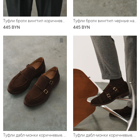
Туфли броги вингтип коричневые на высокой гладкой подошве
Туфли броги вингтип черные на высокой гладкой подошве
445 BYN
445 BYN
Туфли дабл-монки коричневые, замшевые, высокая подошва
Туфли дабл-монки коричневые, замшевые, с декоративным брогированием