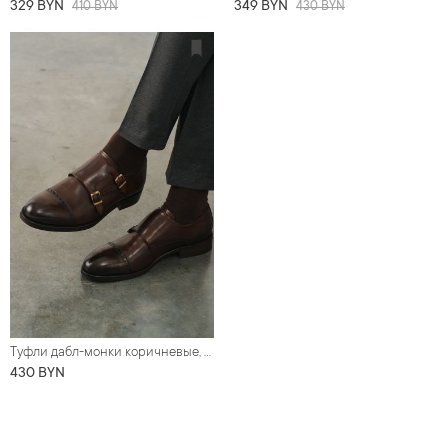
329 BYN
349 BYN
410 BYN
430 BYN
Туфли дабл-монки коричневые, с декоративным брогированием
430 BYN