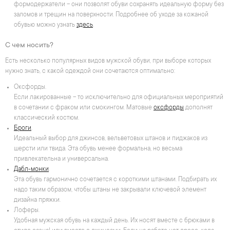
формодержатели – они позволят обуви сохранять идеальную форму без
заломов и трещин на поверхности. Подробнее об уходе за кожаной
обувью можно узнать
здесь
.
С чем носить?
Есть несколько популярных видов мужской обуви, при выборе которых
нужно знать, с какой одеждой они сочетаются оптимально:
Оксфорды.
Если лакированные – то исключительно для официальных мероприятий
в сочетании с фраком или смокингом. Матовые
оксфорды
дополнят
классический костюм.
Броги
.
Идеальный выбор для джинсов, вельветовых штанов и пиджаков из
шерсти или твида. Эта обувь менее формальна, но весьма
привлекательна и универсальна.
Дабл-монки
.
Эта обувь гармонично сочетается с короткими штанами. Подбирать их
надо таким образом, чтобы штаны не закрывали ключевой элемент
дизайна пряжки.
Лоферы.
Удобная мужская обувь на каждый день. Их носят вместе с брюками в