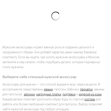
Мужские аксессуары играют важную роль в создании цельного и
продуманного образа. Они добавят характер даже самому базовому
комплекту. Если вы ищете, где купить мужские аксессуары в Минске,
загляните в наш каталог, чтобы подобрать детали, которые подчеркнут
стиль мужчины.
Выберете себе стильный мужской аксессуар
Аксессуары для мужчин — это способ выразить вкус через акценты. В
ассортименте представлены
ремни
, галстуки, бабочки,
перчатки
, зажимы
для галстуков,
запонки
,
нагрудные платки
,
подтяжки
и
изделия из кожи
.
Каждая деталь помогает дополнить образ, будь то строгий
костюм
для
работы или более свободный комплект для прогулок. Выбор позволяет
найти мужской аксессуар под любую ситуацию.