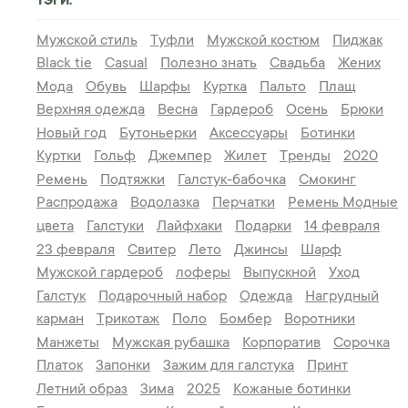
ТЭГИ:
Мужской стиль
Туфли
Мужской костюм
Пиджак
Black tie
Casual
Полезно знать
Свадьба
Жених
Мода
Обувь
Шарфы
Куртка
Пальто
Плащ
Верхняя одежда
Весна
Гардероб
Осень
Брюки
Новый год
Бутоньерки
Аксессуары
Ботинки
Куртки
Гольф
Джемпер
Жилет
Тренды
2020
Ремень
Подтяжки
Галстук-бабочка
Смокинг
Распродажа
Водолазка
Перчатки
Ремень
Модные
цвета
Галстуки
Лайфхаки
Подарки
14 февраля
23 февраля
Свитер
Лето
Джинсы
Шарф
Мужской гардероб
лоферы
Выпускной
Уход
Галстук
Подарочный набор
Одежда
Нагрудный
карман
Трикотаж
Поло
Бомбер
Воротники
Манжеты
Мужская рубашка
Корпоратив
Сорочка
Платок
Запонки
Зажим для галстука
Принт
Летний образ
Зима
2025
Кожаные ботинки