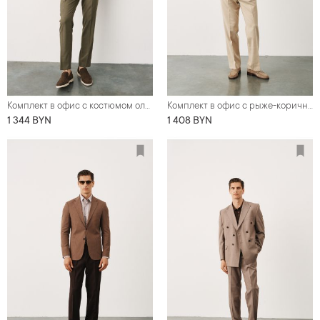
Комплект в офис с костюмом оливкового цвета ( костюм, рубашка, обувь)
Комплект в офис с рыже-коричневым пиджаком из смеси льна и хлопка с диагональной фактурой (пиджак, футболка, обувь, брюки, нагрудный платок)
1 344 BYN
1 408 BYN