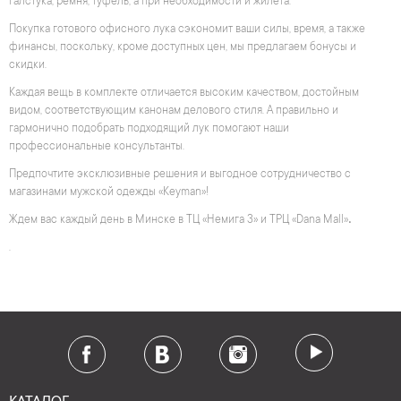
галстука, ремня, туфель, а при необходимости и жилета.
Покупка готового офисного лука сэкономит ваши силы, время, а также
финансы, поскольку, кроме доступных цен, мы предлагаем бонусы и
скидки.
Каждая вещь в комплекте отличается высоким качеством, достойным
видом, соответствующим канонам делового стиля. А правильно и
гармонично подобрать подходящий лук помогают наши
профессиональные консультанты.
Предпочтите эксклюзивные решения и выгодное сотрудничество с
магазинами мужской одежды «Keyman»!
.
Ждем вас каждый день в Минске в ТЦ «Немига 3» и ТРЦ «Dana Mall»
.