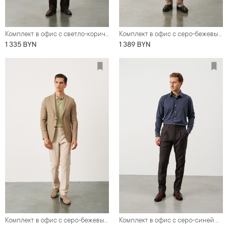
Комплект в офис с светло-коричневым пиджаком из хлопковой ткани (пиджак, рубашка, обувь, брюки)
Комплект в офис с серо-бежевым двубортным костюмом оверсайз (костюм, футболка, обувь)
1 335 BYN
1 389 BYN
Комплект в офис с серо-бежевым пиджаком из смесовой ткани со льном (пиджак, футболка, обувь, брюки)
Комплект в офис с серо-синей рубашкой меланж из трикотажного полотна (рубашка, брюки, обувь)