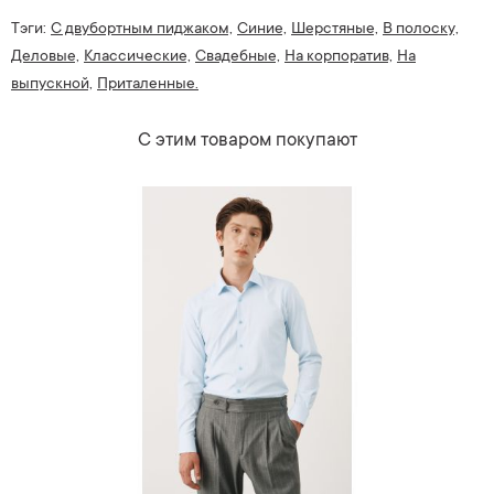
Тэги:
С двубортным пиджаком,
Синие,
Шерстяные,
В полоску,
Деловые,
Классические,
Свадебные,
На корпоратив,
На
выпускной,
Приталенные.
С этим товаром покупают