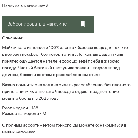
Наличие в магазинах: 6
Забронировать в магазине
Описание:
Майка‑поло из тонкого 100% хлопка - базовая вещь для тех, кто
выбирает комфорт без потери стиля. Лёгкая, дышащая ткань
приятно ощущается на теле и хорошо ведёт себя в жаркую
погоду. Чистый бежевый цвет универсален - подходит под
джинсы, брюки и костюм в расслабленном стиле.
Важно помнить: она должна сидеть расслабленно, без плотного
прилегания - именно такой посадке отдают предпочтение
модные бренды в 2025 году.
Рост модели - 188
Размер на модели - M
С полным ассортиментом тонкого Вы можете ознакомиться в
наших
ах
:
магазин