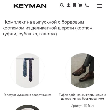
Раскр
меню
Комплект на выпускной с бордовым
костюмом из деликатной шерсти (костюм,
туфли, рубашка, галстук)
Галстуки мужские в ассортименте
Туфли дабл-монки коричневые, с
декоративным брогированием
Артикул: 1164крч