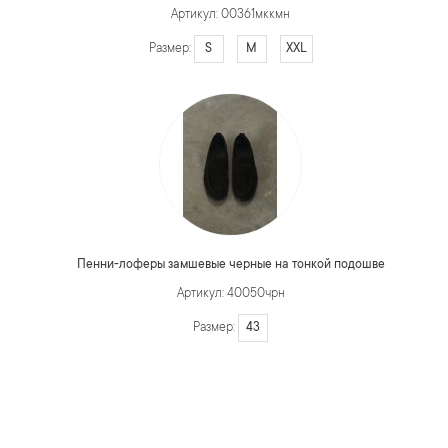
Артикул: 00361мккмн
S
M
XXL
Размер:
Пенни-лоферы замшевые черные на тонкой подошве
Артикул: 40050чрн
43
Размер: