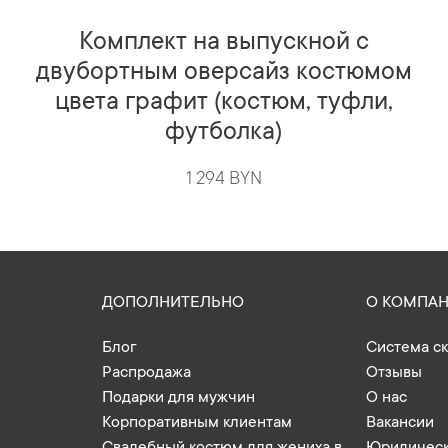
Комплект на выпускной с
двубортным оверсайз костюмом
цвета графит (костюм, туфли,
футболка)
1 294 BYN
ДОПОЛНИТЕЛЬНО
О КОМПА
Блог
Система с
Распродажа
Отзывы
Подарки для мужчин
О нас
Корпоративным клиентам
Вакансии
Свадебный костюм для жениха в
Юридическ