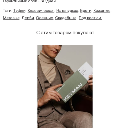
Гарантийный срок - 30 дней.
Тэги:
Туфли,
Классическая,
На шнурках,
Броги,
Кожаные,
Матовые,
Дерби,
Осенние,
Свадебные,
Под костюм.
С этим товаром покупают