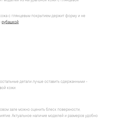
нт моделей из натуральной кожи с глянцевой
 кожа с глянцевым покрытием держит форму и не
с
рубашкой
.
у остальные детали лучше оставить сдержанными -
вой кожи.
говом зале можно оценить блеск поверхности,
риятие. Актуальное наличие моделей и размеров удобно