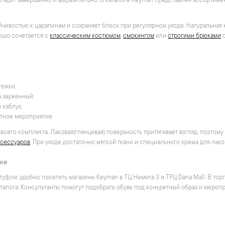
глядит завершенно и выразительно. В каталоге Keyman представлен ассортиме
йчивостью к царапинам и сохраняет блеск при регулярном уходе. Натуральная
ошо сочетается с
классическим костюмом
,
смокингом
или
строгими брюками
:
тежки;
а зауженный;
 каблук;
тное мероприятие.
всего комплекта. Лаковая(глянцевая) поверхность притягивает взгляд, поэтом
ксессуаров
. При уходе достаточно мягкой ткани и специального крема для лако
ске
уфли, удобно посетить магазины Keyman в ТЦ Немига 3 и ТРЦ Dana Mall. В тор
талога. Консультанты помогут подобрать обувь под конкретный образ и мероп