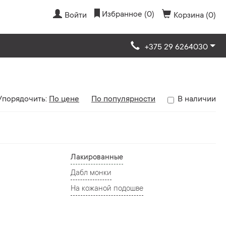
Избранное (0)
Войти
Корзина (0)
+375 29 6264030
Упорядочить:
По цене
По популярности
В наличии
Лакированные
Дабл монки
На кожаной подошве