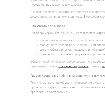
важна каждая деталь. Мужской образ с такой обувью вы
поверхностью в классических фасонах.
Лаковое(глянцевое) покрытие отличается высокой усто
деформируется при длительной носке. Такая обувь хор
Что учесть при выборе
Перед примеркой стоит оценить несколько параметров
фасон: дерби со шнуровкой или лоферы без зас
форму носка: классический округлый или слегк
высоту каблука: плоская подошва или небольшой
сочетаемость с костюмом и брюками под конкре
Образ с подобной обувью требует аккуратного подбора 
однотонный костюм,
классическая рубашка
, минимум
а
Где лакированные туфли мужские купить в Мин
Тем, кто планирует приобрести лакированные мужские т
проверить посадку и сравнить несколько моделей из ка
проверить на сайте заранее.