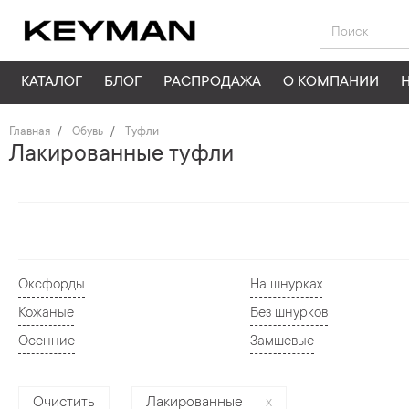
КАТАЛОГ
БЛОГ
РАСПРОДАЖА
О КОМПАНИИ
Главная
Обувь
Туфли
Лакированные туфли
Оксфорды
На шнурках
Кожаные
Без шнурков
Осенние
Замшевые
Очистить
Лакированные