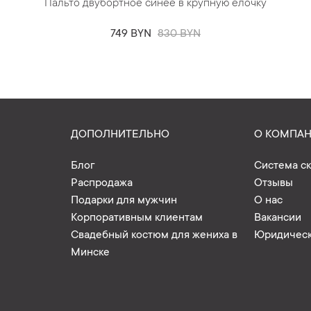
Пальто двубортное синее в крупную елочку
749 BYN
830 BYN
ДОПОЛНИТЕЛЬНО
О КОМПА
Блог
Система с
Распродажа
Отзывы
Подарки для мужчин
О нас
Корпоративным клиентам
Вакансии
Свадебный костюм для жениха в
Юридическ
Минске