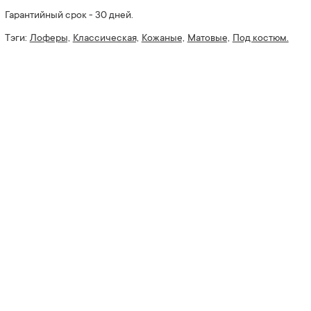
Гарантийный срок - 30 дней.
Тэги:
Лоферы,
Классическая,
Кожаные,
Матовые,
Под костюм.