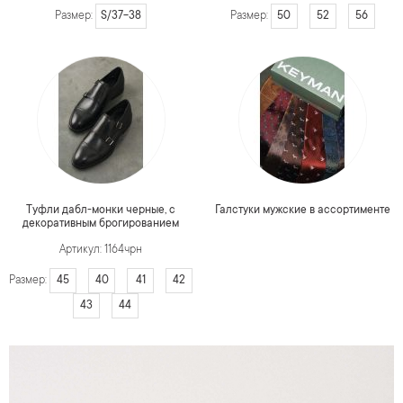
S/37-38
50
52
56
Размер:
Размер:
Туфли дабл-монки черные, с
Галстуки мужские в ассортименте
декоративным брогированием
Артикул: 1164чрн
45
40
41
42
Размер:
43
44