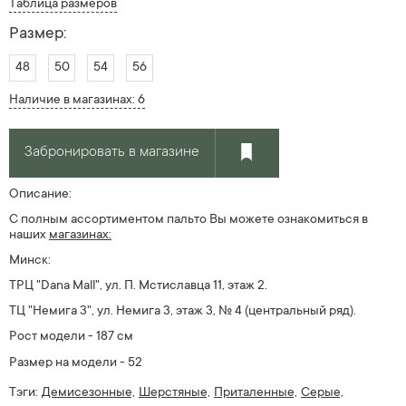
Таблица размеров
Размер:
48
50
54
56
Наличие в магазинах: 6
Забронировать в магазине
Описание:
С полным ассортиментом
пальто
Вы можете ознакомиться в
наших
магазин
ах:
Минск:
ТРЦ "Dana Mall", ул. П. Мстиславца 11, этаж 2.
ТЦ "Немига 3", ул. Немига 3, этаж 3, № 4 (центральный ряд).
Рост модели - 187 см
Размер на модели - 52
Тэги:
Демисезонные,
Шерстяные,
Приталенные,
Серые,