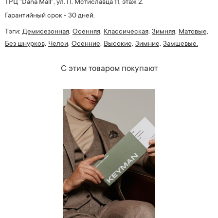
ТРЦ "Dana Mall", ул. П. Мстиславца 11, этаж 2.
Гарантийный срок - 30 дней.
Тэги:
Демисезонная,
Осенняя,
Классическая,
Зимняя,
Матовые,
Без шнурков,
Челси,
Осенние,
Высокие,
Зимние,
Замшевые.
С этим товаром покупают