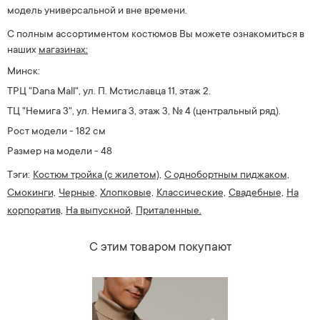
модель универсальной и вне времени.
С полным ассортиментом костюмов Вы можете ознакомиться в
наших
магазинах:
Минск:
ТРЦ "Dana Mall", ул. П. Мстиславца 11, этаж 2.
ТЦ "Немига 3", ул. Немига 3, этаж 3, № 4
(центральный ряд).
Рост модели - 182 см
Размер на модели - 48
Тэги:
Костюм тройка (с жилетом),
С однобортным пиджаком,
Смокинги,
Черные,
Хлопковые,
Классические,
Свадебные,
На
корпоратив,
На выпускной,
Приталенные.
С этим товаром покупают