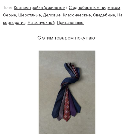
Тэги:
Костюм тройка (с жилетом),
С однобортным пиджаком,
Серые,
Шерстяные,
Деловые,
Классические,
Свадебные,
На
корпоратив,
На выпускной,
Приталенные.
С этим товаром покупают