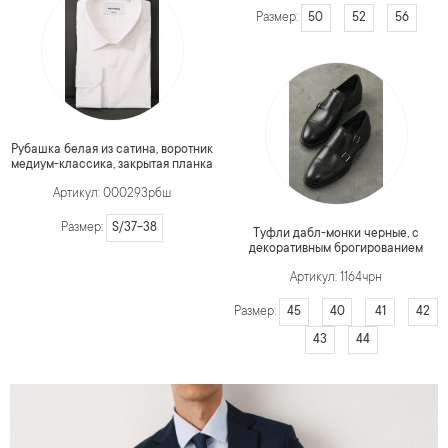
50
52
56
Размер:
Рубашка белая из сатина, воротник
медиум-классика, закрытая планка
Артикул: 000293рбш
S/37-38
Размер:
Туфли дабл-монки черные, с
декоративным брогированием
Артикул: 1164чрн
45
40
41
42
Размер:
43
44