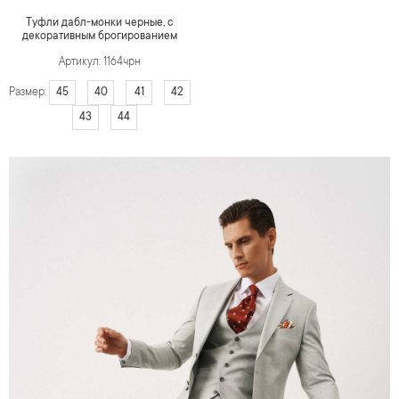
Туфли дабл-монки черные, с
декоративным брогированием
Артикул: 1164чрн
45
40
41
42
Размер:
43
44