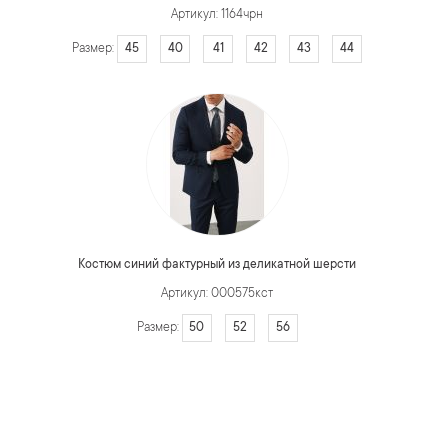
Артикул: 1164чрн
45
40
41
42
43
44
Размер:
Костюм синий фактурный из деликатной шерсти
Артикул: 000575кст
50
52
56
Размер: