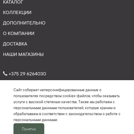
КАТАЛОГ
КОЛЛЕКЦИИ
ДОПОЛНИТЕЛЬНО
О КОМПАНИИ
ДОСТАВКА
НАШИ МАГАЗИНЫ
+375 29 6264030
Сайт собирает неперсонифицированные данные о
Рейтинг: 4.7
★
★
★
★
★
пользователях посредством cookies-файлов, чтобы оказывать
(На основе более 150 отзывов)
услуги с высокой степенью качества. Также мы работаем с
персональными данными пользователей, которые храним и
обрабатываем в соответствии с законодательством о работе с
персональными данными.
Понятно
2016-2026 ©Keyman.by