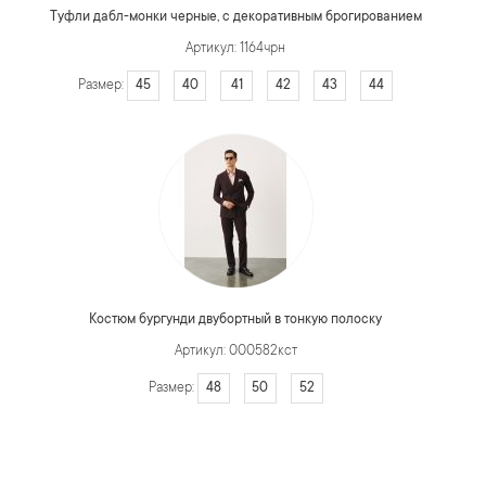
Туфли дабл-монки черные, с декоративным брогированием
Артикул: 1164чрн
45
40
41
42
43
44
Размер:
Костюм бургунди двубортный в тонкую полоску
Артикул: 000582кст
48
50
52
Размер: