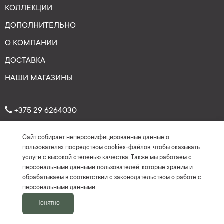
КОЛЛЕКЦИИ
ДОПОЛНИТЕЛЬНО
О КОМПАНИИ
ДОСТАВКА
НАШИ МАГАЗИНЫ
+375 29 6264030
Сайт собирает неперсонифицированные данные о
Рейтинг: 4.7
★
★
★
★
★
пользователях посредством cookies-файлов, чтобы оказывать
(На основе более 150 отзывов)
услуги с высокой степенью качества. Также мы работаем с
персональными данными пользователей, которые храним и
обрабатываем в соответствии с законодательством о работе с
персональными данными.
Понятно
2016-2026 ©Keyman.by