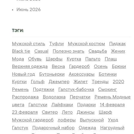
Июнь 2026
ТЭГИ:
Мужской стиль
Туфли
Мужской костюм
Пиджак
Black tie
Casual
Полезно знать
Свадьба
Жених
Мода
Обувь
Шарфы
Куртка
Пальто
Плащ
Верхняя одежда
Весна
Гардероб
Осень
Брюки
Новый год
Бутоньерки
Аксессуары
Ботинки
Куртки
Гольф
Джемпер
Жилет
Тренды
2020
Ремень
Подтяжки
Галстук-бабочка
Смокинг
Распродажа
Водолазка
Перчатки
Ремень
Модные
цвета
Галстуки
Лайфхаки
Подарки
14 февраля
23 февраля
Свитер
Лето
Джинсы
Шарф
Мужской гардероб
лоферы
Выпускной
Уход
Галстук
Подарочный набор
Одежда
Нагрудный