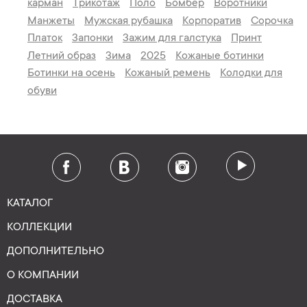
карман
Трикотаж
Поло
Бомбер
Воротники
Манжеты
Мужская рубашка
Корпоратив
Сорочка
Платок
Запонки
Зажим для галстука
Принт
Летний образ
Зима
2025
Кожаные ботинки
Ботинки на осень
Кожаный ремень
Колодки для
обуви
КАТАЛОГ
КОЛЛЕКЦИИ
ДОПОЛНИТЕЛЬНО
О КОМПАНИИ
ДОСТАВКА