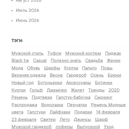
Август 2026
Июль 2026
Июнь 2026
ТЭГИ:
Мужской стиль
Туфли
Мужской костюм
Пиджак
Black tie
Casual
Полезно знать
Свадьба
Жених
Мода
Обувь
Шарфы
Куртка
Пальто
Плащ
Верхняя одежда
Весна
Гардероб
Осень
Брюки
Новый год
Бутоньерки
Аксессуары
Ботинки
Куртки
Гольф
Джемпер
Жилет
Тренды
2020
Ремень
Подтяжки
Галстук-бабочка
Смокинг
Распродажа
Водолазка
Перчатки
Ремень
Модные
цвета
Галстуки
Лайфхаки
Подарки
14 февраля
23 февраля
Свитер
Лето
Джинсы
Шарф
Мужской гардероб
лоферы
Выпускной
Уход