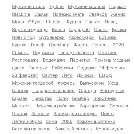
Мужской стиль
Туфли
Мужской костюм
Пиджак
Black tie
Casual
Полезно знать
Свадьба
Жених
Мода
Обувь
Шарфы
Куртка
Пальто
Плащ
Верхняя одежда
Весна
Гардероб
Осень
Брюки
Новый год
Бутоньерки
Аксессуары
Ботинки
Куртки
Гольф
Джемпер
Жилет
Тренды
2020
Ремень
Подтяжки
Галстук-бабочка
Смокинг
Распродажа
Водолазка
Перчатки
Ремень
Модные
цвета
Галстуки
Лайфхаки
Подарки
14 февраля
23 февраля
Свитер
Лето
Джинсы
Шарф
Мужской гардероб
лоферы
Выпускной
Уход
Галстук
Подарочный набор
Одежда
Нагрудный
карман
Трикотаж
Поло
Бомбер
Воротники
Манжеты
Мужская рубашка
Корпоратив
Сорочка
Платок
Запонки
Зажим для галстука
Принт
Летний образ
Зима
2025
Кожаные ботинки
Ботинки на осень
Кожаный ремень
Колодки для