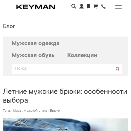
Раскр
меню
Блог
Мужская одежда
Мужская обувь
Коллекции
Летние мужские брюки: особенности
выбора
Тэги:
Мода
,
Мужской стиль
,
Брюки