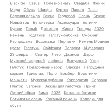
Black tie
Casual
Полезно знать
Свадьба
Жених
Мода
Обувь
Шарфы
Куртка
Пальто
Плащ
Верхняя одежда
Весна
Гардероб
Осень
Брюки
Новый год
Бутоньерки
Аксессуары
Ботинки
Куртки
Гольф
Джемпер
Жилет
Тренды
2020
Ремень
Подтяжки
Галстук-бабочка
Смокинг
Распродажа
Водолазка
Перчатки
Ремень
Модные
цвета
Галстуки
Лайфхаки
Подарки
14 февраля
23 февраля
Свитер
Лето
Джинсы
Шарф
Мужской гардероб
лоферы
Выпускной
Уход
Галстук
Подарочный набор
Одежда
Нагрудный
карман
Трикотаж
Поло
Бомбер
Воротники
Манжеты
Мужская рубашка
Корпоратив
Сорочка
Платок
Запонки
Зажим для галстука
Принт
Летний образ
Зима
2025
Кожаные ботинки
Ботинки на осень
Кожаный ремень
Колодки для
обуви