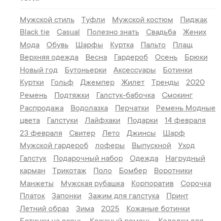
Мужской стиль
Туфли
Мужской костюм
Пиджак
Black tie
Casual
Полезно знать
Свадьба
Жених
Мода
Обувь
Шарфы
Куртка
Пальто
Плащ
Верхняя одежда
Весна
Гардероб
Осень
Брюки
Новый год
Бутоньерки
Аксессуары
Ботинки
Куртки
Гольф
Джемпер
Жилет
Тренды
2020
Ремень
Подтяжки
Галстук-бабочка
Смокинг
Распродажа
Водолазка
Перчатки
Ремень
Модные
цвета
Галстуки
Лайфхаки
Подарки
14 февраля
23 февраля
Свитер
Лето
Джинсы
Шарф
Мужской гардероб
лоферы
Выпускной
Уход
Галстук
Подарочный набор
Одежда
Нагрудный
карман
Трикотаж
Поло
Бомбер
Воротники
Манжеты
Мужская рубашка
Корпоратив
Сорочка
Платок
Запонки
Зажим для галстука
Принт
Летний образ
Зима
2025
Кожаные ботинки