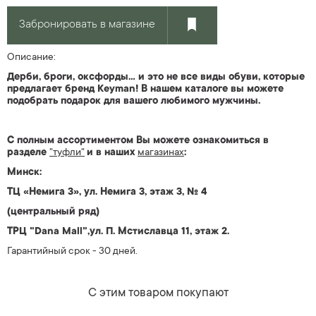
Забронировать в магазине
Описание:
Дерби, броги, оксфорды... и это не все виды обуви, которые
предлагает бренд Keyman! В нашем каталоге вы можете
подобрать подарок для вашего любимого мужчины.
С полным ассортиментом Вы можете ознакомиться в
разделе
"туфли"
и в наших
магазин
ах
:
Минск:
ТЦ «Немига 3», ул. Немига 3, этаж 3, № 4
(центральный ряд)
ТРЦ "Dana Mall",ул. П. Мстиславца 11, этаж 2.
Гарантийный срок - 30 дней.
С этим товаром покупают