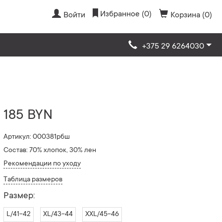
Избранное (0)
Войти
Корзина (0)
+375 29 6264030
185 BYN
Артикул: 000381рбш
Состав: 70% хлопок, 30% лен
Рекомендации по уходу
Таблица размеров
Размер:
L/41-42
XL/43-44
XXL/45-46