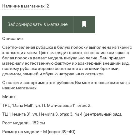
Наличие в магазинах: 2
Забронировать в магазине
Описание:
Светло-зеленая рубашка в белую полоску выполнена из ткани с
хлопком и льном. Цвет выглядит свежо, но не слишком ярко, а
белая полоска делает модель визуально легче. Лен придает
материалу естественную фактуру и характерный внешний вид,
поэтому рубашка хорошо сочетается с легкими брюками,
денимом, замшей и обувью натуральных оттенков.
С полным ассортиментом
рубашек
Вы можете ознакомиться в
наших
магазинах:
Минск:
ТРЦ "Dana Mall", ул. П. Мстиславца 11, этаж 2.
ТЦ "Немига 3", ул. Немига 3, этаж 3, № 4
(центральный ряд).
Рост модели - 182 см
Размер на модели - М (ворот 39-40)