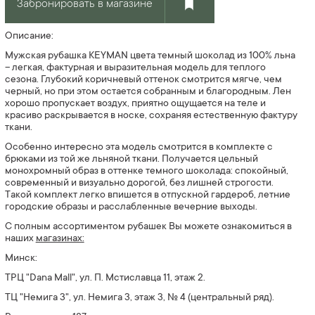
Забронировать в магазине
Описание:
Мужская рубашка KEYMAN цвета темный шоколад из 100% льна
– легкая, фактурная и выразительная модель для теплого
сезона. Глубокий коричневый оттенок смотрится мягче, чем
черный, но при этом остается собранным и благородным. Лен
хорошо пропускает воздух, приятно ощущается на теле и
красиво раскрывается в носке, сохраняя естественную фактуру
ткани.
Особенно интересно эта модель смотрится в комплекте с
брюками из той же льняной ткани. Получается цельный
монохромный образ в оттенке темного шоколада: спокойный,
современный и визуально дорогой, без лишней строгости.
Такой комплект легко впишется в отпускной гардероб, летние
городские образы и расслабленные вечерние выходы.
С полным ассортиментом
рубашек
Вы можете ознакомиться в
наших
магазинах:
Минск:
ТРЦ "Dana Mall", ул. П. Мстиславца 11, этаж 2.
ТЦ "Немига 3", ул. Немига 3, этаж 3, № 4
(центральный ряд).