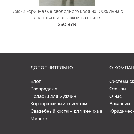
Брюки коричневые свободного кроя из 100% льна с
эластичной вставкой на поясе
250 BYN
ДОПОЛНИТЕЛЬНО
О КОМПА
Блог
Система с
Распродажа
Отзывы
Подарки для мужчин
О нас
Корпоративным клиентам
Вакансии
Свадебный костюм для жениха в
Юридическ
Минске