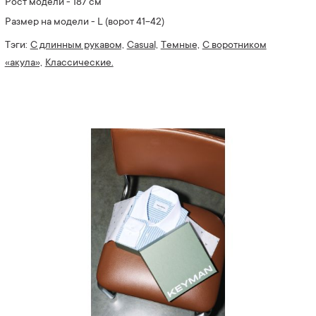
Рост модели - 187 см
Размер на модели - L (ворот 41-42)
Тэги:
С длинным рукавом,
Casual,
Темные,
С воротником
«акула»,
Классические.