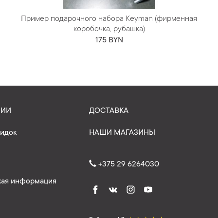
Пример подарочного набора Keyman (фирменная
коробочка, рубашка)
175 BYN
НИИ
ДОСТАВКА
кидок
НАШИ МАГАЗИНЫ
+375 29 6264030
ая информация