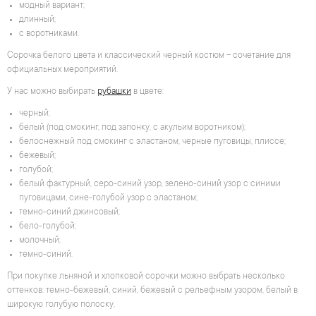
модный вариант;
длинный;
с воротниками.
Сорочка белого цвета и классический черный костюм – сочетание для
официальных мероприятий.
У нас можно выбирать
рубашки
в цвете:
черный;
белый (под смокинг, под запонку, с акульим воротником);
белоснежный под смокинг с эластаном, черные пуговицы, плиссе;
бежевый;
голубой;
белый фактурный, серо-синий узор, зелено-синий узор с синими
пуговицами, сине-голубой узор с эластаном;
темно-синий джинсовый;
бело-голубой;
молочный;
темно-синий.
При покупке льняной и хлопковой сорочки можно выбрать несколько
оттенков: темно-бежевый, синий, бежевый с рельефным узором, белый в
широкую голубую полоску,