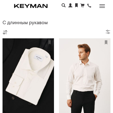
Раскр
меню
С длинным рукавом