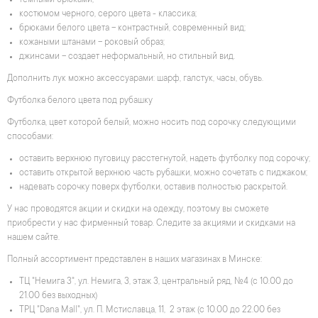
темными брюками;
костюмом черного, серого цвета - классика;
брюками белого цвета – контрастный, современный вид;
кожаными штанами – роковый образ;
джинсами – создает неформальный, но стильный вид.
Дополнить лук можно аксессуарами: шарф, галстук, часы, обувь.
Футболка белого цвета под рубашку
Футболка, цвет которой белый, можно носить под сорочку следующими
способами:
оставить верхнюю пуговицу расстегнутой, надеть футболку под сорочку;
оставить открытой верхнюю часть рубашки, можно сочетать с пиджаком;
надевать сорочку поверх футболки, оставив полностью раскрытой.
У нас проводятся акции и скидки на одежду, поэтому вы сможете
приобрести у нас фирменный товар. Следите за акциями и скидками на
нашем сайте.
Полный ассортимент представлен в наших магазинах в Минске:
ТЦ "Немига 3", ул. Немига, 3, этаж 3, центральный ряд, №4 (с 10.00 до
21.00 без выходных)
ТРЦ "Dana Mall", ул. П. Мстиславца, 11, 2 этаж (с 10.00 до 22.00 без