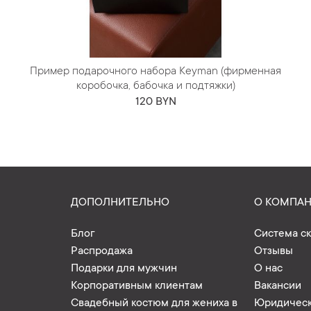
Пример подарочного набора Keyman (фирменная
коробочка, бабочка и подтяжки)
120 BYN
ДОПОЛНИТЕЛЬНО
О КОМПА
Блог
Система с
Распродажа
Отзывы
Подарки для мужчин
О нас
Корпоративным клиентам
Вакансии
Свадебный костюм для жениха в
Юридическ