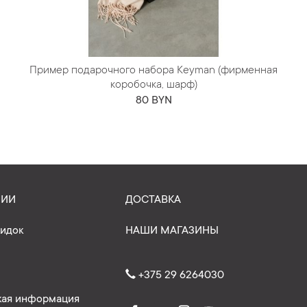
Пример подарочного набора Keyman (фирменная
коробочка, шарф)
80 BYN
НИИ
ДОСТАВКА
кидок
НАШИ МАГАЗИНЫ
+375 29 6264030
ая информация