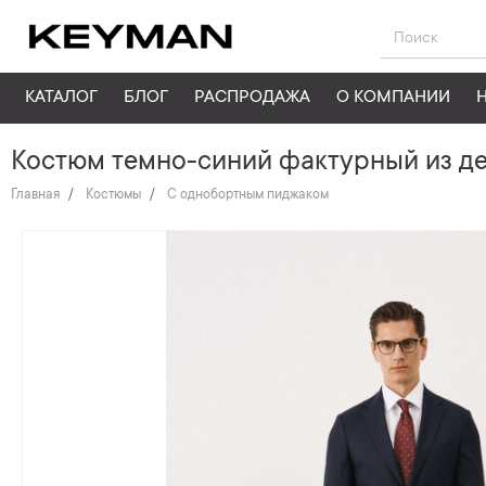
КАТАЛОГ
БЛОГ
РАСПРОДАЖА
О КОМПАНИИ
Костюм темно-синий фактурный из д
Главная
Костюмы
С однобортным пиджаком