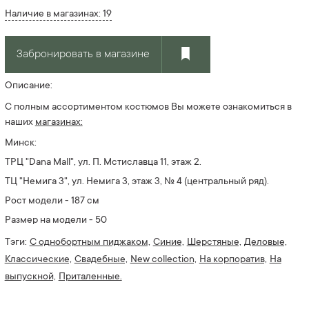
Наличие в магазинах: 19
Забронировать в магазине
Описание:
С полным ассортиментом костюмов Вы можете ознакомиться в
наших
магазинах:
Минск:
ТРЦ "Dana Mall", ул. П. Мстиславца 11, этаж 2.
ТЦ "Немига 3", ул. Немига 3, этаж 3, № 4
(центральный ряд).
Рост модели - 187 см
Размер на модели - 50
Тэги:
С однобортным пиджаком,
Синие,
Шерстяные,
Деловые,
Классические,
Свадебные,
New collection,
На корпоратив,
На
выпускной,
Приталенные.