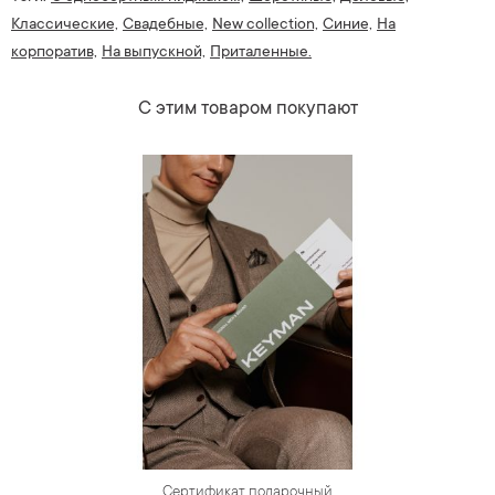
Классические,
Свадебные,
New collection,
Синие,
На
корпоратив,
На выпускной,
Приталенные.
С этим товаром покупают
Сертификат подарочный