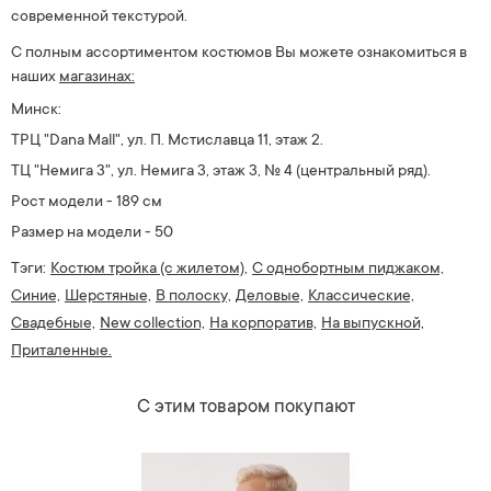
современной текстурой.
С полным ассортиментом костюмов Вы можете ознакомиться в
наших
магазинах:
Минск:
ТРЦ "Dana Mall", ул. П. Мстиславца 11, этаж 2.
ТЦ "Немига 3", ул. Немига 3, этаж 3, № 4 (центральный ряд).
Рост модели - 189 см
Размер на модели - 50
Тэги:
Костюм тройка (с жилетом),
С однобортным пиджаком,
Синие,
Шерстяные,
В полоску,
Деловые,
Классические,
Свадебные,
New collection,
На корпоратив,
На выпускной,
Приталенные.
С этим товаром покупают