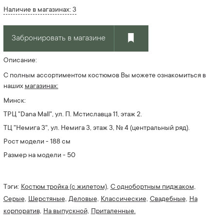
Наличие в магазинах: 3
Забронировать в магазине
Описание:
С полным ассортиментом костюмов Вы можете ознакомиться в
наших
магазинах:
Минск:
ТРЦ "Dana Mall", ул. П. Мстиславца 11, этаж 2.
ТЦ "Немига 3", ул. Немига 3, этаж 3, № 4
(центральный ряд).
Рост модели - 188 см
Размер на модели - 50
Тэги:
Костюм тройка (с жилетом),
С однобортным пиджаком,
Серые,
Шерстяные,
Деловые,
Классические,
Свадебные,
На
корпоратив,
На выпускной,
Приталенные.