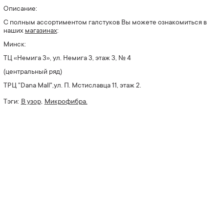
Описание:
С полным ассортиментом галстуков Вы можете ознакомиться в
наших
магазин
ах
:
Минск:
ТЦ «Немига 3», ул. Немига 3, этаж 3, № 4
(центральный ряд)
ТРЦ "Dana Mall",ул. П. Мстиславца 11, этаж 2.
Тэги:
В узор,
Микрофибра.